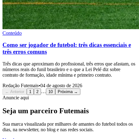
Conteúdo
Como ser jogador de futebol: três dicas essenciais e
três erros comuns
Três dicas que aproximam do profissional, três erros que afastam, os
números reais do funil brasileiro e o que a Lei Pelé diz sobre
contrato de formação, idade mínima e primeiro contrato.
Redação Futemais
•
04 de agosto de 2026
…
← Anterior
1
2
10
Próxima →
Anuncie aqui
Seja um parceiro
Futemais
Sua marca visualizada por milhares de amantes do futebol todos os
dias, na newsletter, no blog e nas redes sociais.